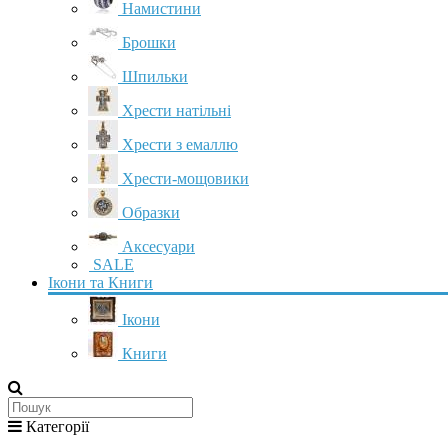
Намистини
Брошки
Шпильки
Хрести натільні
Хрести з емаллю
Хрести-мощовики
Образки
Аксесуари
SALE
Ікони та Книги
Ікони
Книги
Категорії