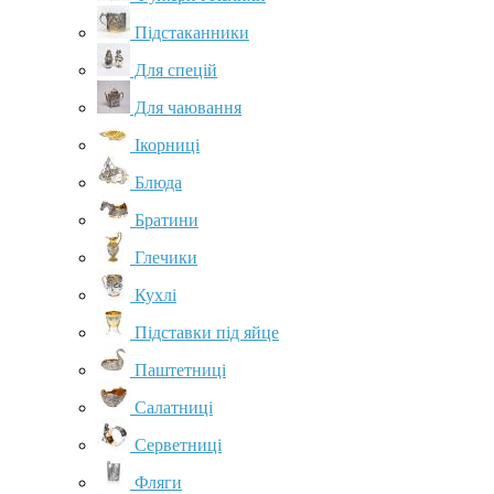
Підстаканники
Для спецій
Для чаювання
Ікорниці
Блюда
Братини
Глечики
Кухлі
Підставки під яйце
Паштетниці
Салатниці
Серветниці
Фляги