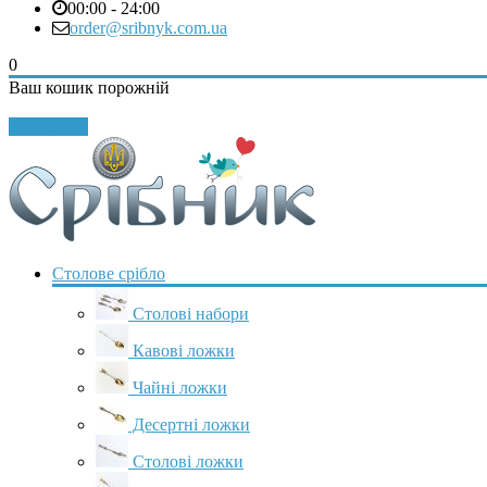
00:00 - 24:00
order@sribnyk.com.ua
0
Ваш кошик порожній
Закрити
Столове срібло
Столові набори
Кавові ложки
Чайні ложки
Десертні ложки
Столові ложки