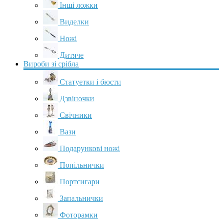
Інші ложки
Виделки
Ножі
Дитяче
Вироби зі срібла
Статуетки і бюсти
Дзвіночки
Свічники
Вази
Подарункові ножі
Попільнички
Портсигари
Запальнички
Фоторамки