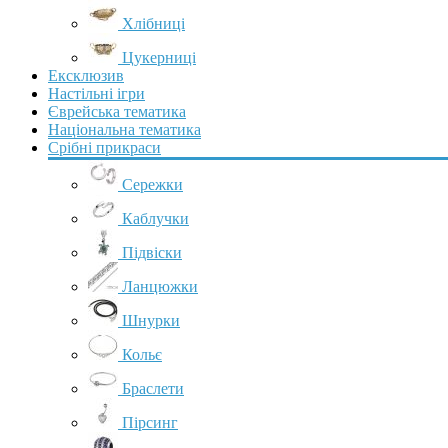
Хлібниці
Цукерниці
Ексклюзив
Настільні ігри
Єврейська тематика
Національна тематика
Срібні прикраси
Сережки
Каблучки
Підвіски
Ланцюжки
Шнурки
Кольє
Браслети
Пірсинг