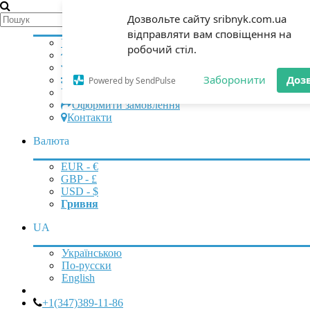
Мій аккаунт
Дозвольте сайту sribnyk.com.ua
відправляти вам сповіщення на
Увійти
|
Зареєструватися
робочий стіл.
Початок
Закладки (0)
Заборонити
Доз
Порівняння (0)
Powered by SendPulse
Кошик
Оформити замовлення
Контакти
Валюта
EUR - €
GBP - £
USD - $
Гривня
UA
Українською
По-русски
English
+1(347)389-11-86