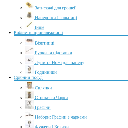
Затискачі для грошей
Наперстки і гольниці
Інше
Кабінетні приналежності
Візитниці
Ручки та підставки
Лупи та Ножі для паперу
Годинники
Срібний посуд
Склянки
Стопки та Чарки
Графіни
Набори: Графин з чарками
Фужери і Келихи