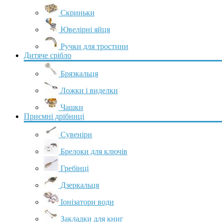
Скриньки
Ювелірні яйця
Ручки для тростини
Дитяче срібло
Брязкальця
Ложки і виделки
Чашки
Приємні дрібниці
Сувеніри
Брелоки для ключів
Гребінці
Дзеркальця
Іонізатори води
Закладки для книг