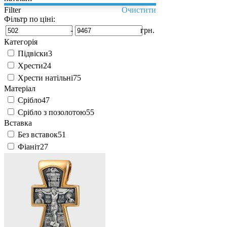
Filter
Очистити
Фільтр по ціні:
-
грн.
Категорія
Підвіски
3
Хрести
24
Хрести натільні
75
Матеріал
Срібло
47
Срібло з позолотою
55
Вставка
Без вставок
51
Фіаніт
27