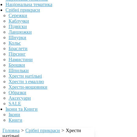
Національна тематика
Срібні прикраси
Сережки
Каблучки
Підвіски
Ланцюжки
Шнурки
Кольє
Браслети
Пірсинг
Намистини
Брошки
Шпильки
Хрести натільні
Хрести з емаллю
Хрести-мощовики
Образки
Аксесуари
SALE
Ікони та Книги
Ікони
Книги
Головна
>
Срібні прикраси
>
Хрести
натільні