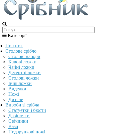
Категорії
Початок
Столове срібло
Столові набори
Кавові ложки
Чайні ложки
Десертні ложки
Столові ложки
Інші ложки
Виделки
Ножі
Дитяче
Вироби зі срібла
Статуетки і бюсти
Дзвіночки
Свічники
Вази
Подарункові ножі