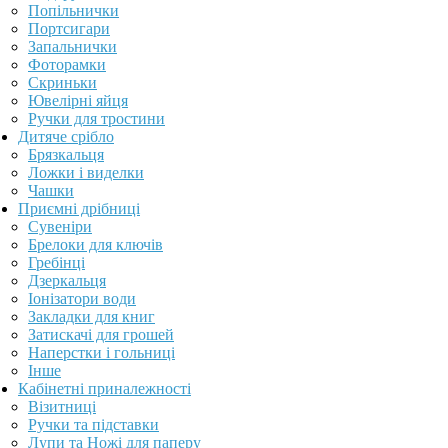
Попільнички
Портсигари
Запальнички
Фоторамки
Скриньки
Ювелірні яйця
Ручки для тростини
Дитяче срібло
Брязкальця
Ложки і виделки
Чашки
Приємні дрібниці
Сувеніри
Брелоки для ключів
Гребінці
Дзеркальця
Іонізатори води
Закладки для книг
Затискачі для грошей
Наперстки і гольниці
Інше
Кабінетні приналежності
Візитниці
Ручки та підставки
Лупи та Ножі для паперу