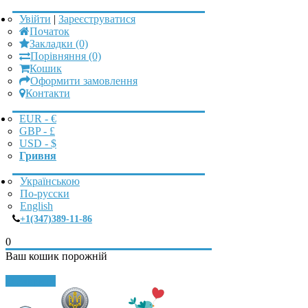
Увійти
|
Зареєструватися
Початок
Закладки (0)
Порівняння (0)
Кошик
Оформити замовлення
Контакти
EUR - €
GBP - £
USD - $
Гривня
Українською
По-русски
English
+1(347)389-11-86
0
Ваш кошик порожній
Закрити