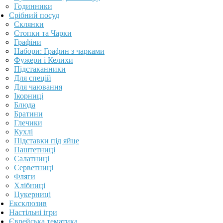
Годинники
Срібний посуд
Склянки
Стопки та Чарки
Графіни
Набори: Графин з чарками
Фужери і Келихи
Підстаканники
Для спецій
Для чаювання
Ікорниці
Блюда
Братини
Глечики
Кухлі
Підставки під яйце
Паштетниці
Салатниці
Серветниці
Фляги
Хлібниці
Цукерниці
Ексклюзив
Настільні ігри
Єврейська тематика