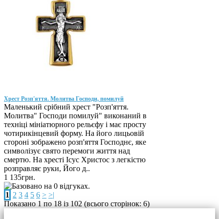
Хрест Розп'яття. Молитва Господи, помилуй
Маленький срібний хрест "Розп'яття.
Молитва" Господи помилуй" виконаний в
техніці мініатюрного рельєфу і має просту
чотирикінцевий форму. На його лицьовій
стороні зображено розп'яття Господнє, яке
символізує свято перемоги життя над
смертю. На хресті Ісус Христос з легкістю
розправляє руки, Його д..
1 135грн.
1
2
3
4
5
6
>
>|
Показано 1 по 18 із 102 (всього сторінок: 6)