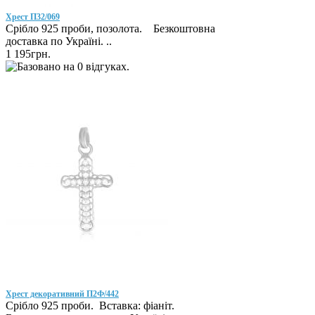
Хрест П32/069
Срібло 925 проби, позолота. Безкоштовна
доставка по Україні. ..
1 195грн.
Хрест декоративний П2Ф/442
Срібло 925 проби. Вставка: фіаніт.