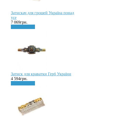
Затискач для грошей Україна понад
усе
7 069грн.
До кошика
Затиск для краватки Герб України
4 594грн.
До кошика