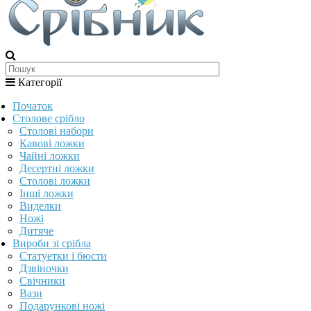
Категорії
Початок
Столове срібло
Столові набори
Кавові ложки
Чайні ложки
Десертні ложки
Столові ложки
Інші ложки
Виделки
Ножі
Дитяче
Вироби зі срібла
Статуетки і бюсти
Дзвіночки
Свічники
Вази
Подарункові ножі