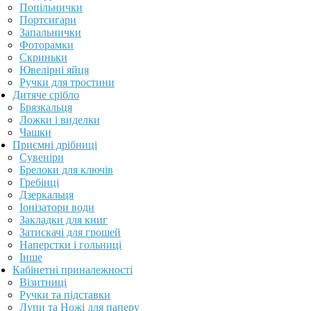
Попільнички
Портсигари
Запальнички
Фоторамки
Скриньки
Ювелірні яйця
Ручки для тростини
Дитяче срібло
Брязкальця
Ложки і виделки
Чашки
Приємні дрібниці
Сувеніри
Брелоки для ключів
Гребінці
Дзеркальця
Іонізатори води
Закладки для книг
Затискачі для грошей
Наперстки і гольниці
Інше
Кабінетні приналежності
Візитниці
Ручки та підставки
Лупи та Ножі для паперу