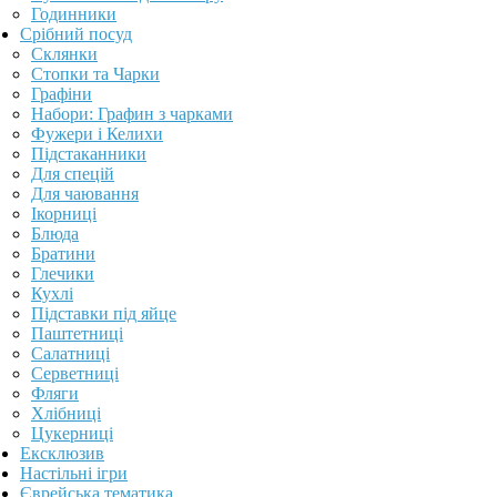
Годинники
Срібний посуд
Склянки
Стопки та Чарки
Графіни
Набори: Графин з чарками
Фужери і Келихи
Підстаканники
Для спецій
Для чаювання
Ікорниці
Блюда
Братини
Глечики
Кухлі
Підставки під яйце
Паштетниці
Салатниці
Серветниці
Фляги
Хлібниці
Цукерниці
Ексклюзив
Настільні ігри
Єврейська тематика