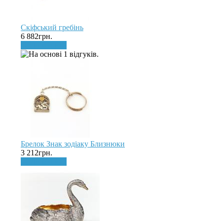
Скіфський гребінь
6 882грн.
До кошика
Брелок Знак зодіаку Близнюки
3 212грн.
До кошика