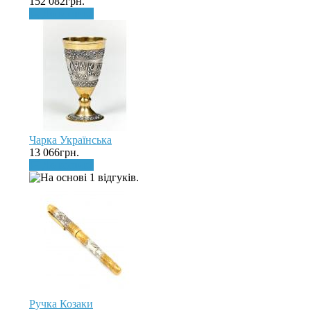
152 082грн.
До кошика
Чарка Українська
13 066грн.
До кошика
Ручка Козаки