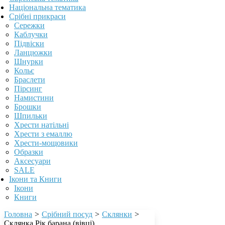
Національна тематика
Срібні прикраси
Сережки
Каблучки
Підвіски
Ланцюжки
Шнурки
Кольє
Браслети
Пірсинг
Намистини
Брошки
Шпильки
Хрести натільні
Хрести з емаллю
Хрести-мощовики
Образки
Аксесуари
SALE
Ікони та Книги
Ікони
Книги
Головна
>
Срібний посуд
>
Склянки
>
Склянка Рік барана (вівці)