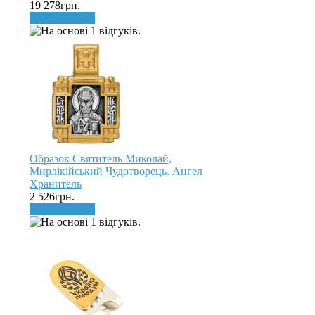
19 278грн.
До кошика
Образок Святитель Миколай,
Мирлікійський Чудотворець. Ангел
Хранитель
2 526грн.
До кошика