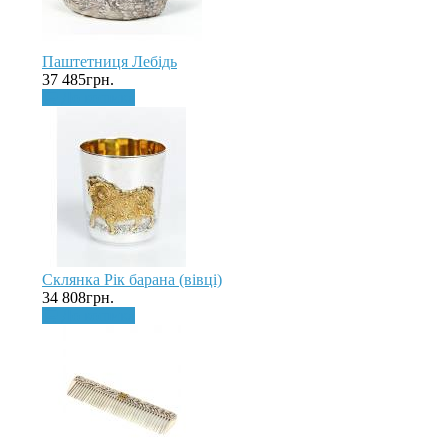
Паштетниця Лебідь
37 485грн.
До кошика
Склянка Рік барана (вівці)
34 808грн.
До кошика