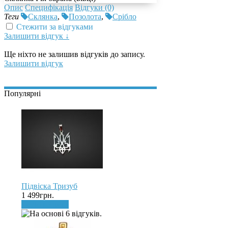
Опис
Специфікація
Відгуки (0)
Теги
Склянка
,
Позолота
,
Срібло
Стежити за відгуками
Залишити відгук ↓
Ще ніхто не залишив відгуків до запису.
Залишити відгук
Популярні
Підвіска Тризуб
1 499грн.
До кошика