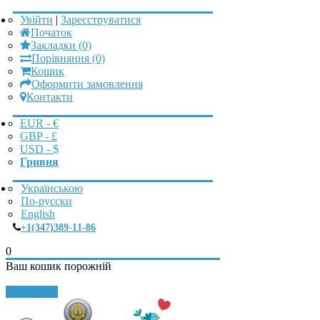
Увійти
|
Зареєструватися
Початок
Закладки (0)
Порівняння (0)
Кошик
Оформити замовлення
Контакти
EUR - €
GBP - £
USD - $
Гривня
Українською
По-русски
English
+1(347)389-11-86
0
Ваш кошик порожній
Закрити