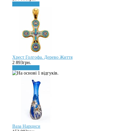
До кошика
Хрест Голгофа. Дерево Життя
2 893грн.
До кошика
Ваза Нарциси