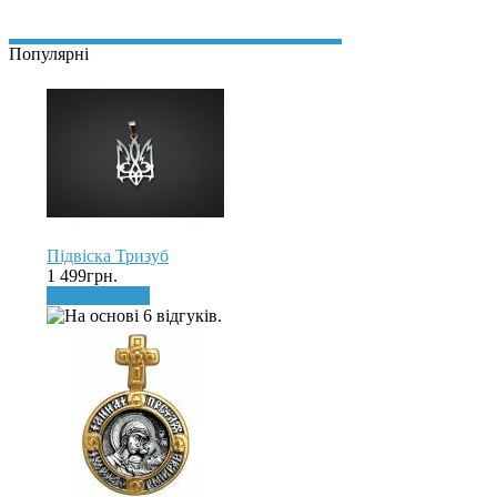
Популярні
Підвіска Тризуб
1 499грн.
До кошика