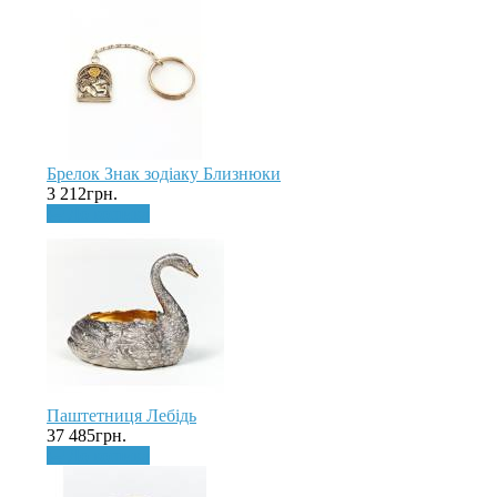
Брелок Знак зодіаку Близнюки
3 212грн.
До кошика
Паштетниця Лебідь
37 485грн.
До кошика