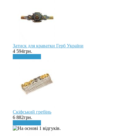
Затиск для краватки Герб України
4 594грн.
До кошика
Скіфський гребінь
6 882грн.
До кошика