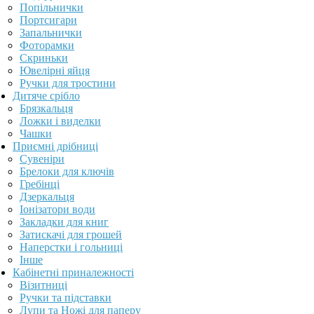
Попільнички
Портсигари
Запальнички
Фоторамки
Скриньки
Ювелірні яйця
Ручки для тростини
Дитяче срібло
Брязкальця
Ложки і виделки
Чашки
Приємні дрібниці
Сувеніри
Брелоки для ключів
Гребінці
Дзеркальця
Іонізатори води
Закладки для книг
Затискачі для грошей
Наперстки і гольниці
Інше
Кабінетні приналежності
Візитниці
Ручки та підставки
Лупи та Ножі для паперу