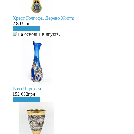
Хрест Голгофа. Дерево Життя
2 893грн.
До кошика
Ваза Нарциси
152 082грн.
До кошика