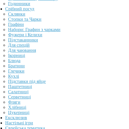
Годинники
Срібний посуд
Склянки
Стопки та Чарки
Графіни
Набори: Графин з чарками
Фужери і Келихи
Підстаканники
Для спецій
Для чаювання
Ікорниці
Блюда
Братини
Глечики
Кухлі
Підставки під яйце
Паштетниці
Салатниці
Серветниці
Фляги
Хлібниці
Цукерниці
Ексклюзив
Настільні ігри
Єврейська тематика