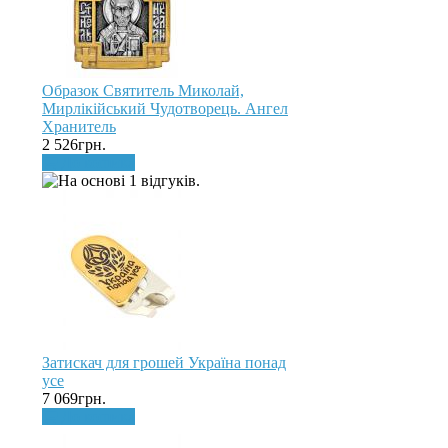
Образок Святитель Миколай,
Мирлікійський Чудотворець. Ангел
Хранитель
2 526грн.
До кошика
Затискач для грошей Україна понад
усе
7 069грн.
До кошика