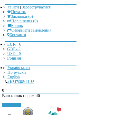
Увійти
|
Зареєструватися
Початок
Закладки (0)
Порівняння (0)
Кошик
Оформити замовлення
Контакти
EUR - €
GBP - £
USD - $
Гривня
Українською
По-русски
English
+1(347)389-11-86
0
Ваш кошик порожній
Закрити