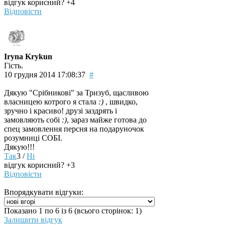
відгук корисний?
+4
Відповісти
Iryna Krykun
Гість.
10 грудня 2014 17:08:37
#
Дякую "Срібникові" за Тризуб, щасливою
власницею котрого я стала
:)
, швидко,
зручно і красиво! друзі заздрять і
замовляють собі
:)
, зараз майже готова до
спец замовлення персня на подаруночок
розумниці СОБІ.
Дякую!!!
Так
3
/
Ні
відгук корисний?
+3
Відповісти
Впорядкувати відгуки:
Показано 1 по 6 із 6 (всього сторінок: 1)
Залишити відгук