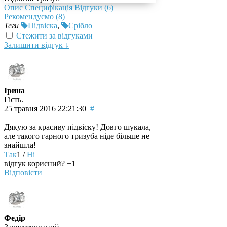
Опис
Специфікація
Відгуки (6)
Рекомендуємо (8)
Теги
Підвіска
,
Срібло
Стежити за відгуками
Залишити відгук ↓
Ірина
Гість.
25 травня 2016 22:21:30
#
Дякую за красиву підвіску! Довго шукала,
але такого гарного тризуба ніде більше не
знайшла!
Так
1
/
Ні
відгук корисний?
+1
Відповісти
Федір