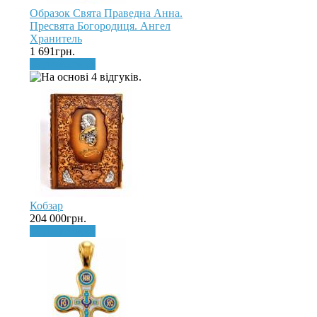
Образок Свята Праведна Анна.
Пресвята Богородиця. Ангел
Хранитель
1 691грн.
До кошика
Кобзар
204 000грн.
До кошика