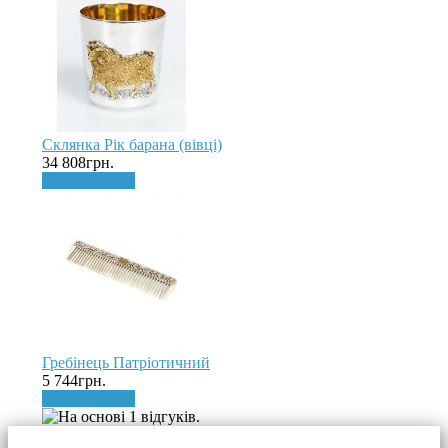
Склянка Рік барана (вівці)
34 808грн.
До кошика
Гребінець Патріотичний
5 744грн.
До кошика