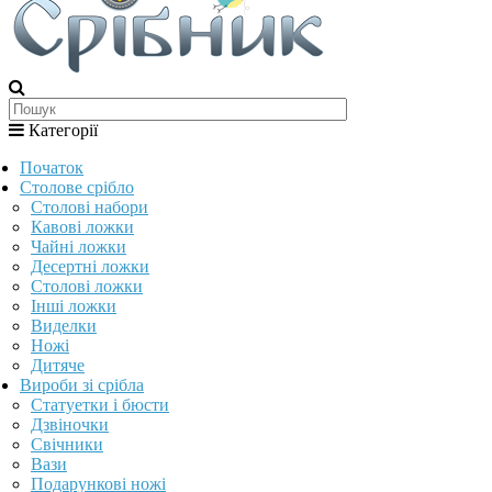
Категорії
Початок
Столове срібло
Столові набори
Кавові ложки
Чайні ложки
Десертні ложки
Столові ложки
Інші ложки
Виделки
Ножі
Дитяче
Вироби зі срібла
Статуетки і бюсти
Дзвіночки
Свічники
Вази
Подарункові ножі