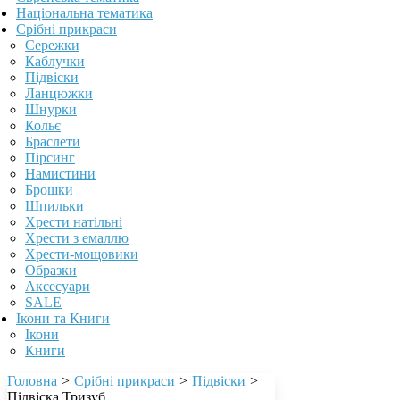
Національна тематика
Срібні прикраси
Сережки
Каблучки
Підвіски
Ланцюжки
Шнурки
Кольє
Браслети
Пірсинг
Намистини
Брошки
Шпильки
Хрести натільні
Хрести з емаллю
Хрести-мощовики
Образки
Аксесуари
SALE
Ікони та Книги
Ікони
Книги
Головна
>
Срібні прикраси
>
Підвіски
>
Підвіска Тризуб