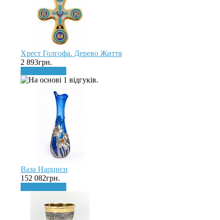
Хрест Голгофа. Дерево Життя
2 893грн.
До кошика
Ваза Нарциси
152 082грн.
До кошика