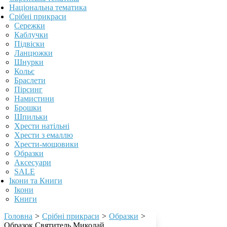
Національна тематика
Срібні прикраси
Сережки
Каблучки
Підвіски
Ланцюжки
Шнурки
Кольє
Браслети
Пірсинг
Намистини
Брошки
Шпильки
Хрести натільні
Хрести з емаллю
Хрести-мощовики
Образки
Аксесуари
SALE
Ікони та Книги
Ікони
Книги
Головна
>
Срібні прикраси
>
Образки
>
Образок Святитель Миколай,