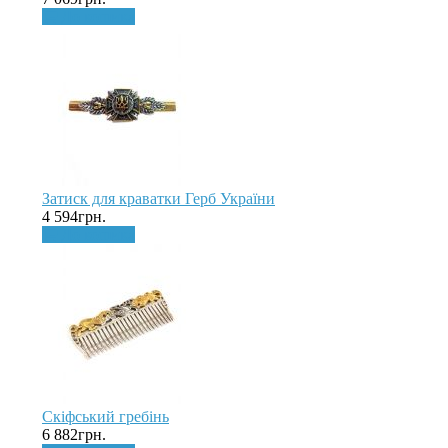
До кошика
Затиск для краватки Герб України
4 594грн.
До кошика
Скіфський гребінь
6 882грн.