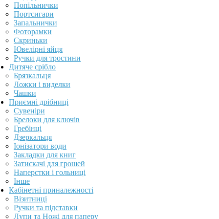
Попільнички
Портсигари
Запальнички
Фоторамки
Скриньки
Ювелірні яйця
Ручки для тростини
Дитяче срібло
Брязкальця
Ложки і виделки
Чашки
Приємні дрібниці
Сувеніри
Брелоки для ключів
Гребінці
Дзеркальця
Іонізатори води
Закладки для книг
Затискачі для грошей
Наперстки і гольниці
Інше
Кабінетні приналежності
Візитниці
Ручки та підставки
Лупи та Ножі для паперу