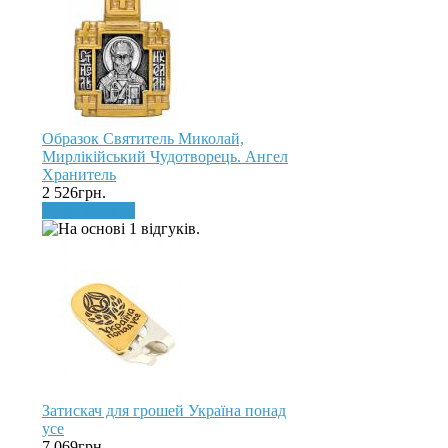
Образок Святитель Миколай,
Мирлікійський Чудотворець. Ангел
Хранитель
2 526грн.
До кошика
Затискач для грошей Україна понад
усе
7 069грн.