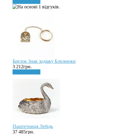
До кошика
Брелок Знак зодіаку Близнюки
3 212грн.
До кошика
Паштетниця Лебідь
37 485грн.