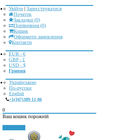
Увійти
|
Зареєструватися
Початок
Закладки (0)
Порівняння (0)
Кошик
Оформити замовлення
Контакти
EUR - €
GBP - £
USD - $
Гривня
Українською
По-русски
English
+1(347)389-11-86
0
Ваш кошик порожній
Закрити