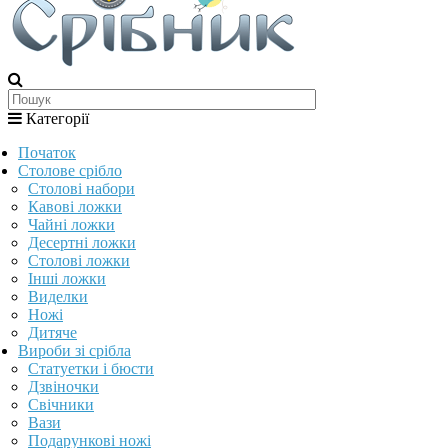
Категорії
Початок
Столове срібло
Столові набори
Кавові ложки
Чайні ложки
Десертні ложки
Столові ложки
Інші ложки
Виделки
Ножі
Дитяче
Вироби зі срібла
Статуетки і бюсти
Дзвіночки
Свічники
Вази
Подарункові ножі