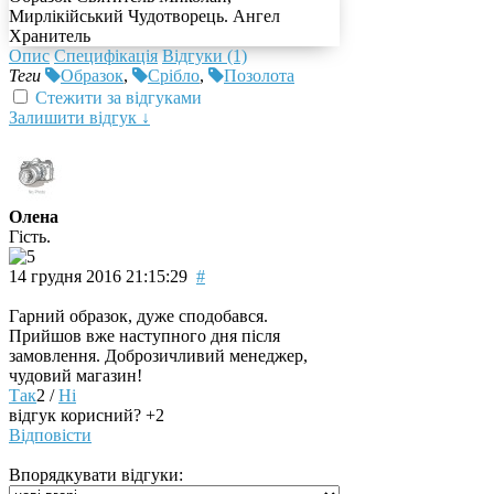
Мирлікійський Чудотворець. Ангел
Хранитель
Опис
Специфікація
Відгуки (1)
Теги
Образок
,
Срібло
,
Позолота
Стежити за відгуками
Залишити відгук ↓
Олена
Гість.
14 грудня 2016 21:15:29
#
Гарний образок, дуже сподобався.
Прийшов вже наступного дня після
замовлення. Доброзичливий менеджер,
чудовий магазин!
Так
2
/
Ні
відгук корисний?
+2
Відповісти
Впорядкувати відгуки: