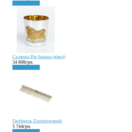
До кошика
Склянка Рік барана (вівці)
34 808грн.
До кошика
Гребінець Патріотичний
5 744грн.
До кошика