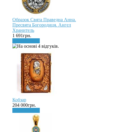
Образок Свята Праведна Анна.
Пресвята Богородиця. Ангел
Хранитель
1 691грн.
До кошика
Кобзар
204 000грн.
До кошика