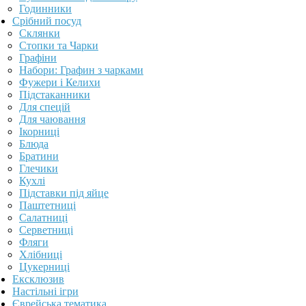
Годинники
Срібний посуд
Склянки
Стопки та Чарки
Графіни
Набори: Графин з чарками
Фужери і Келихи
Підстаканники
Для спецій
Для чаювання
Ікорниці
Блюда
Братини
Глечики
Кухлі
Підставки під яйце
Паштетниці
Салатниці
Серветниці
Фляги
Хлібниці
Цукерниці
Ексклюзив
Настільні ігри
Єврейська тематика