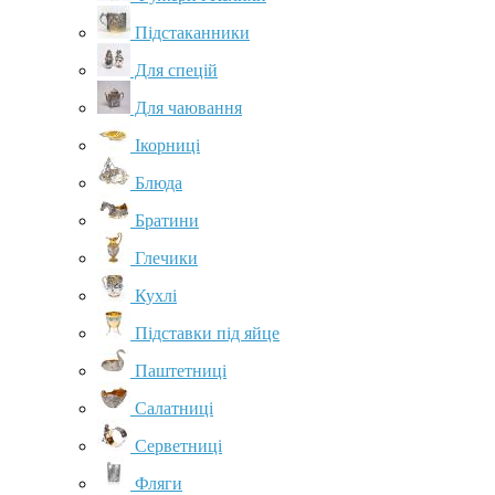
Підстаканники
Для спецій
Для чаювання
Ікорниці
Блюда
Братини
Глечики
Кухлі
Підставки під яйце
Паштетниці
Салатниці
Серветниці
Фляги