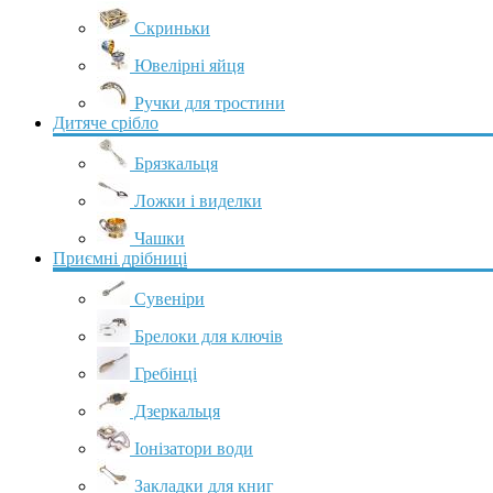
Скриньки
Ювелірні яйця
Ручки для тростини
Дитяче срібло
Брязкальця
Ложки і виделки
Чашки
Приємні дрібниці
Сувеніри
Брелоки для ключів
Гребінці
Дзеркальця
Іонізатори води
Закладки для книг