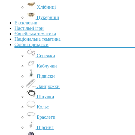
Хлібниці
Цукерниці
Ексклюзив
Настільні ігри
Єврейська тематика
Національна тематика
Срібні прикраси
Сережки
Каблучки
Підвіски
Ланцюжки
Шнурки
Кольє
Браслети
Пірсинг