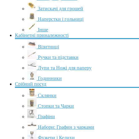
Затискачі для грошей
Наперстки і гольниці
Інше
Кабінетні приналежності
Візитниці
Ручки та підставки
Лупи та Ножі для паперу
Годинники
Срібний посуд
Склянки
Стопки та Чарки
Графіни
Набори: Графин з чарками
Фужери і Келихи