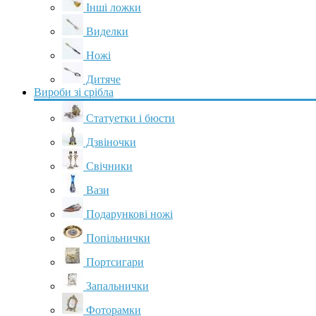
Інші ложки
Виделки
Ножі
Дитяче
Вироби зі срібла
Статуетки і бюсти
Дзвіночки
Свічники
Вази
Подарункові ножі
Попільнички
Портсигари
Запальнички
Фоторамки