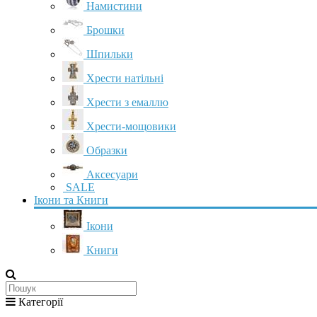
Намистини
Брошки
Шпильки
Хрести натільні
Хрести з емаллю
Хрести-мощовики
Образки
Аксесуари
SALE
Ікони та Книги
Ікони
Книги
Категорії