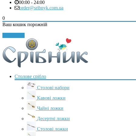
00:00 - 24:00
order@sribnyk.com.ua
0
Ваш кошик порожній
Закрити
Столове срібло
Столові набори
Кавові ложки
Чайні ложки
Десертні ложки
Столові ложки