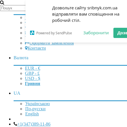
Мій аккаунт
Дозвольте сайту sribnyk.com.ua
відправляти вам сповіщення на
Увійти
|
Зареєструватися
робочий стіл.
Початок
Закладки (0)
Заборонити
Доз
Порівняння (0)
Powered by SendPulse
Кошик
Оформити замовлення
Контакти
Валюта
EUR - €
GBP - £
USD - $
Гривня
UA
Українською
По-русски
English
+1(347)389-11-86