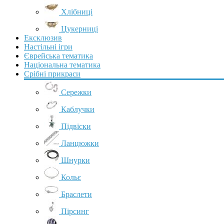
Хлібниці
Цукерниці
Ексклюзив
Настільні ігри
Єврейська тематика
Національна тематика
Срібні прикраси
Сережки
Каблучки
Підвіски
Ланцюжки
Шнурки
Кольє
Браслети
Пірсинг