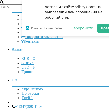
Мій аккаунт
Дозвольте сайту sribnyk.com.ua
відправляти вам сповіщення на
Увійти
|
Зареєструватися
робочий стіл.
Початок
Закладки (0)
Заборонити
Доз
Порівняння (0)
Powered by SendPulse
Кошик
Оформити замовлення
Контакти
Валюта
EUR - €
GBP - £
USD - $
Гривня
UA
Українською
По-русски
English
+1(347)389-11-86