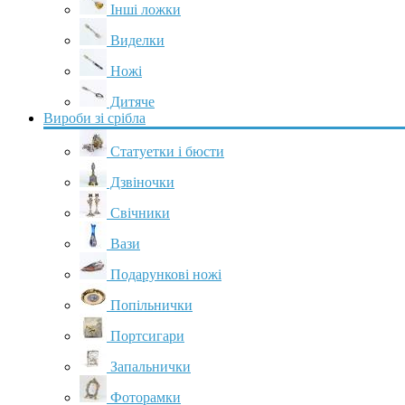
Інші ложки
Виделки
Ножі
Дитяче
Вироби зі срібла
Статуетки і бюсти
Дзвіночки
Свічники
Вази
Подарункові ножі
Попільнички
Портсигари
Запальнички
Фоторамки