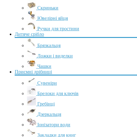
Скриньки
Ювелірні яйця
Ручки для тростини
Дитяче срібло
Брязкальця
Ложки і виделки
Чашки
Приємні дрібниці
Сувеніри
Брелоки для ключів
Гребінці
Дзеркальця
Іонізатори води
Закладки для книг