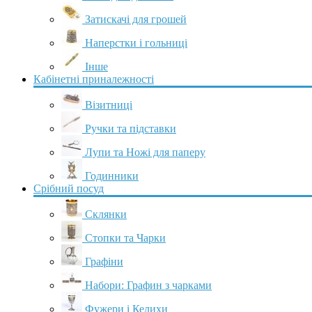
Затискачі для грошей
Наперстки і гольниці
Інше
Кабінетні приналежності
Візитниці
Ручки та підставки
Лупи та Ножі для паперу
Годинники
Срібний посуд
Склянки
Стопки та Чарки
Графіни
Набори: Графин з чарками
Фужери і Келихи