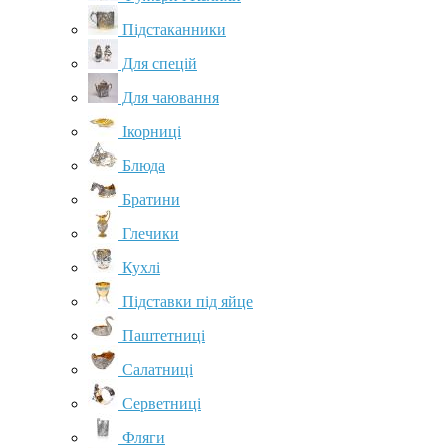
Підстаканники
Для спецій
Для чаювання
Ікорниці
Блюда
Братини
Глечики
Кухлі
Підставки під яйце
Паштетниці
Салатниці
Серветниці
Фляги