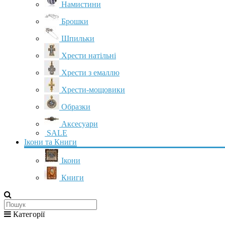
Намистини
Брошки
Шпильки
Хрести натільні
Хрести з емаллю
Хрести-мощовики
Образки
Аксесуари
SALE
Ікони та Книги
Ікони
Книги
Категорії