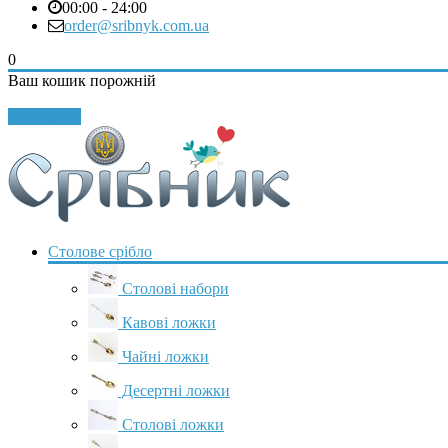
00:00 - 24:00
order@sribnyk.com.ua
0
Ваш кошик порожній
Закрити
Столове срібло
Столові набори
Кавові ложки
Чайні ложки
Десертні ложки
Столові ложки