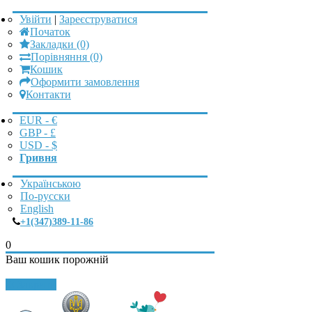
Увійти
|
Зареєструватися
Початок
Закладки (0)
Порівняння (0)
Кошик
Оформити замовлення
Контакти
EUR - €
GBP - £
USD - $
Гривня
Українською
По-русски
English
+1(347)389-11-86
0
Ваш кошик порожній
Закрити