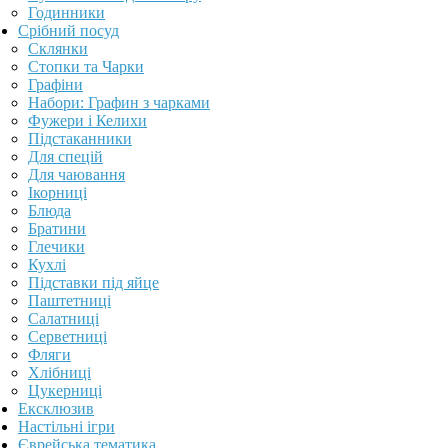
Годинники
Срібний посуд
Склянки
Стопки та Чарки
Графіни
Набори: Графин з чарками
Фужери і Келихи
Підстаканники
Для спецій
Для чаювання
Ікорниці
Блюда
Братини
Глечики
Кухлі
Підставки під яйце
Паштетниці
Салатниці
Серветниці
Фляги
Хлібниці
Цукерниці
Ексклюзив
Настільні ігри
Єврейська тематика