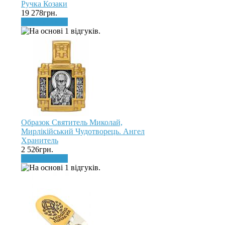
Ручка Козаки
19 278грн.
До кошика
Образок Святитель Миколай,
Мирлікійський Чудотворець. Ангел
Хранитель
2 526грн.
До кошика