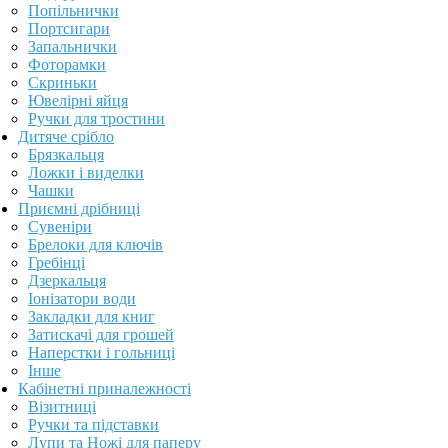
Попільнички
Портсигари
Запальнички
Фоторамки
Скриньки
Ювелірні яйця
Ручки для тростини
Дитяче срібло
Брязкальця
Ложки і виделки
Чашки
Приємні дрібниці
Сувеніри
Брелоки для ключів
Гребінці
Дзеркальця
Іонізатори води
Закладки для книг
Затискачі для грошей
Наперстки і гольниці
Інше
Кабінетні приналежності
Візитниці
Ручки та підставки
Лупи та Ножі для паперу