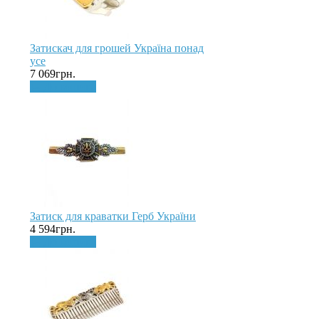
Затискач для грошей Україна понад
усе
7 069грн.
До кошика
Затиск для краватки Герб України
4 594грн.
До кошика