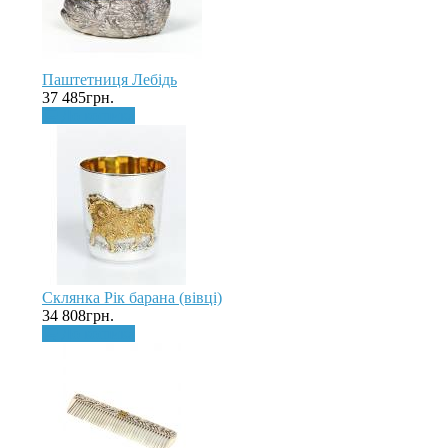
Паштетниця Лебідь
37 485грн.
До кошика
Склянка Рік барана (вівці)
34 808грн.
До кошика