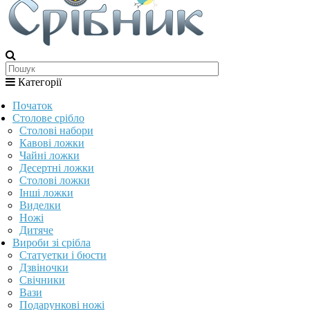
Категорії
Початок
Столове срібло
Столові набори
Кавові ложки
Чайні ложки
Десертні ложки
Столові ложки
Інші ложки
Виделки
Ножі
Дитяче
Вироби зі срібла
Статуетки і бюсти
Дзвіночки
Свічники
Вази
Подарункові ножі