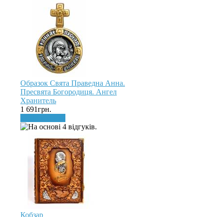
Образок Свята Праведна Анна.
Пресвята Богородиця. Ангел
Хранитель
1 691грн.
До кошика
Кобзар