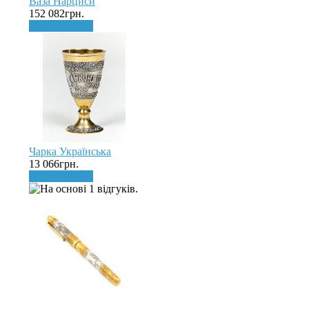
Ваза Нарциси
152 082грн.
До кошика
Чарка Українська
13 066грн.
До кошика