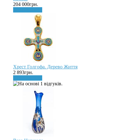
204 000грн.
До кошика
Хрест Голгофа. Дерево Життя
2 893грн.
До кошика