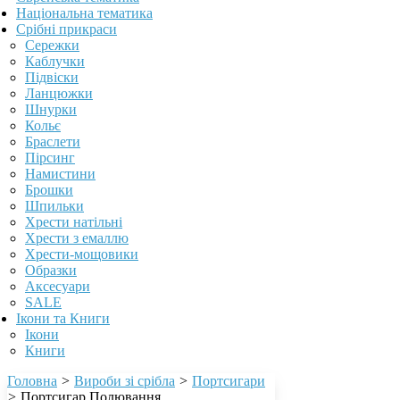
Національна тематика
Срібні прикраси
Сережки
Каблучки
Підвіски
Ланцюжки
Шнурки
Кольє
Браслети
Пірсинг
Намистини
Брошки
Шпильки
Хрести натільні
Хрести з емаллю
Хрести-мощовики
Образки
Аксесуари
SALE
Ікони та Книги
Ікони
Книги
Головна
>
Вироби зі срібла
>
Портсигари
>
Портсигар Полювання