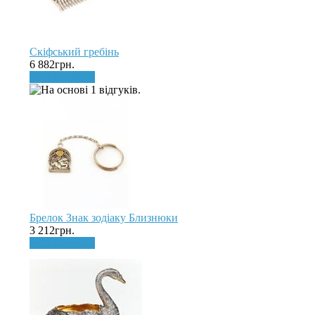
Скіфський гребінь
6 882грн.
До кошика
Брелок Знак зодіаку Близнюки
3 212грн.
До кошика