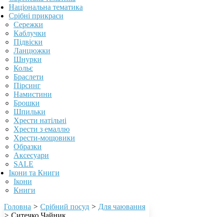
Національна тематика
Срібні прикраси
Сережки
Каблучки
Підвіски
Ланцюжки
Шнурки
Кольє
Браслети
Пірсинг
Намистини
Брошки
Шпильки
Хрести натільні
Хрести з емаллю
Хрести-мощовики
Образки
Аксесуари
SALE
Ікони та Книги
Ікони
Книги
Головна
>
Срібний посуд
>
Для чаювання
>
Ситечко Чайник