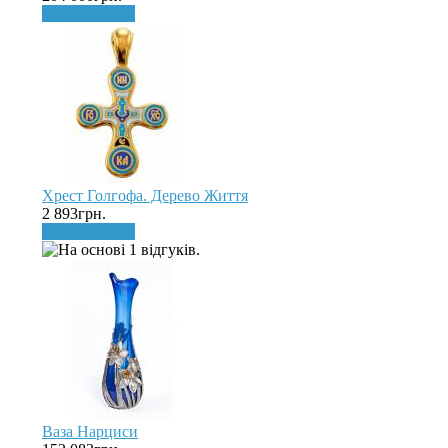
До кошика
Хрест Голгофа. Дерево Життя
2 893грн.
До кошика
Ваза Нарциси