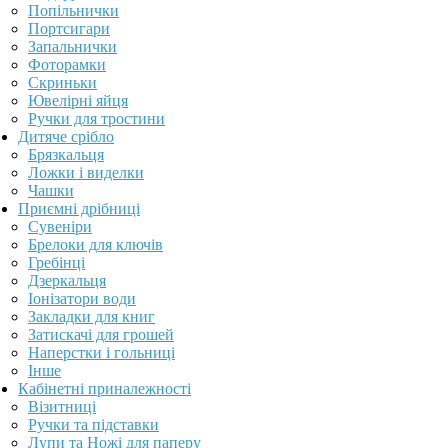
Попільнички
Портсигари
Запальнички
Фоторамки
Скриньки
Ювелірні яйця
Ручки для тростини
Дитяче срібло
Брязкальця
Ложки і виделки
Чашки
Приємні дрібниці
Сувеніри
Брелоки для ключів
Гребінці
Дзеркальця
Іонізатори води
Закладки для книг
Затискачі для грошей
Наперстки і гольниці
Інше
Кабінетні приналежності
Візитниці
Ручки та підставки
Лупи та Ножі для паперу