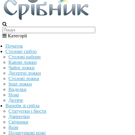
Категорії
Початок
Столове срібло
Столові набори
Кавові ложки
Чайні ложки
Десертні ложки
Столові ложки
Інші ложки
Виделки
Ножі
Дитяче
Вироби зі срібла
Статуетки і бюсти
Дзвіночки
Свічники
Вази
Подарункові ножі