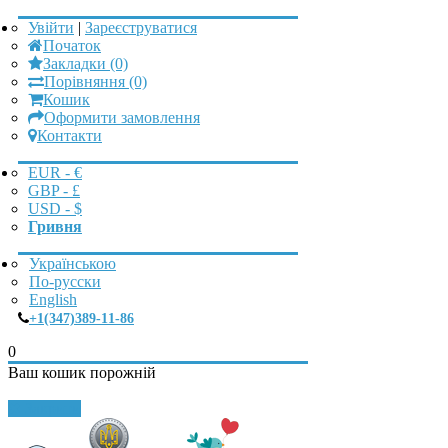
Увійти
|
Зареєструватися
Початок
Закладки (0)
Порівняння (0)
Кошик
Оформити замовлення
Контакти
EUR - €
GBP - £
USD - $
Гривня
Українською
По-русски
English
+1(347)389-11-86
0
Ваш кошик порожній
Закрити