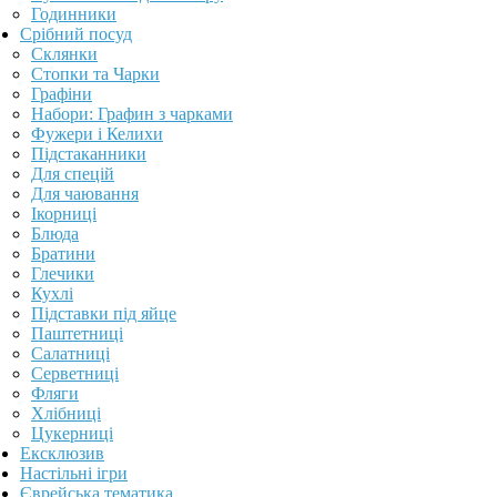
Годинники
Срібний посуд
Склянки
Стопки та Чарки
Графіни
Набори: Графин з чарками
Фужери і Келихи
Підстаканники
Для спецій
Для чаювання
Ікорниці
Блюда
Братини
Глечики
Кухлі
Підставки під яйце
Паштетниці
Салатниці
Серветниці
Фляги
Хлібниці
Цукерниці
Ексклюзив
Настільні ігри
Єврейська тематика