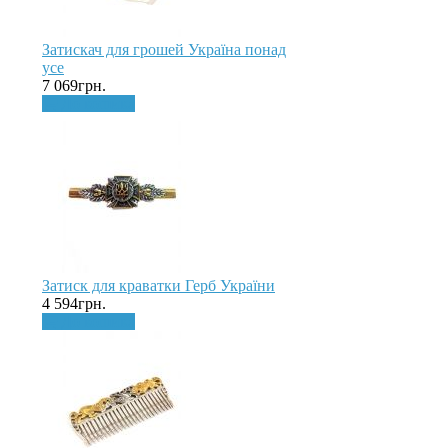
Затискач для грошей Україна понад
усе
7 069грн.
До кошика
Затиск для краватки Герб України
4 594грн.
До кошика