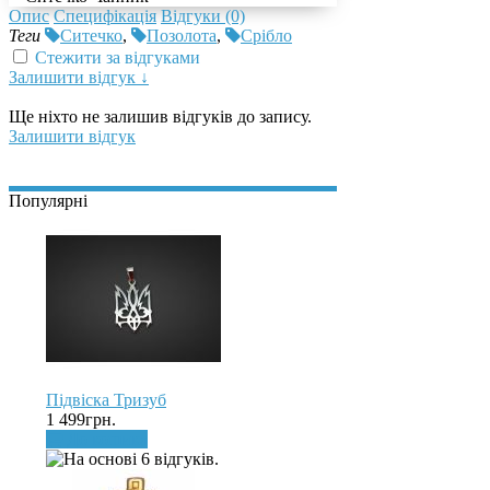
Опис
Специфікація
Відгуки (0)
Теги
Ситечко
,
Позолота
,
Срібло
Стежити за відгуками
Залишити відгук ↓
Ще ніхто не залишив відгуків до запису.
Залишити відгук
Популярні
Підвіска Тризуб
1 499грн.
До кошика