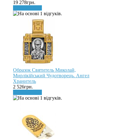
19 278грн.
До кошика
Образок Святитель Миколай,
Мирлікійський Чудотворець. Ангел
Хранитель
2 526грн.
До кошика