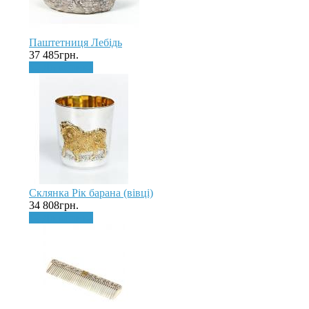
Паштетниця Лебідь
37 485грн.
До кошика
Склянка Рік барана (вівці)
34 808грн.
До кошика