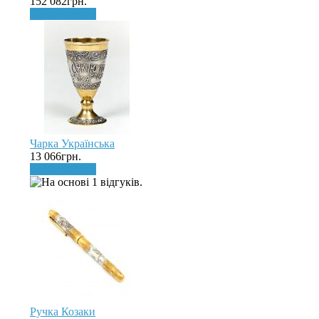
152 082грн.
До кошика
Чарка Українська
13 066грн.
До кошика
Ручка Козаки