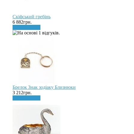
Скіфський гребінь
6 882грн.
До кошика
Брелок Знак зодіаку Близнюки
3 212грн.
До кошика