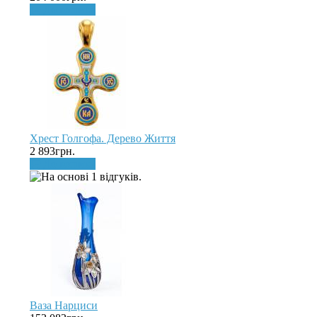
До кошика
Хрест Голгофа. Дерево Життя
2 893грн.
До кошика
Ваза Нарциси