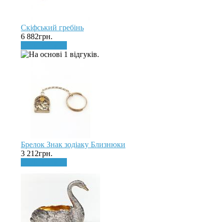
Скіфський гребінь
6 882грн.
До кошика
Брелок Знак зодіаку Близнюки
3 212грн.
До кошика