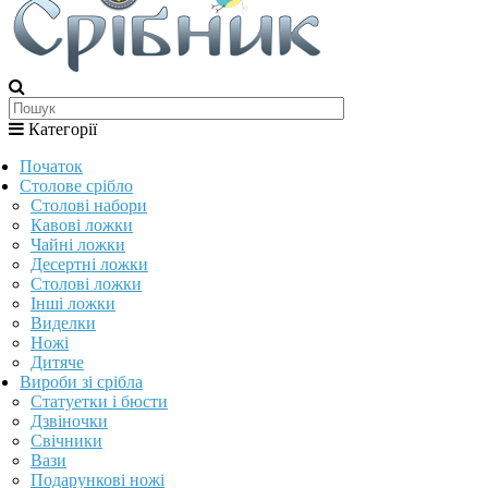
Категорії
Початок
Столове срібло
Столові набори
Кавові ложки
Чайні ложки
Десертні ложки
Столові ложки
Інші ложки
Виделки
Ножі
Дитяче
Вироби зі срібла
Статуетки і бюсти
Дзвіночки
Свічники
Вази
Подарункові ножі