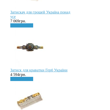
Затискач для грошей Україна понад
усе
7 069грн.
До кошика
Затиск для краватки Герб України
4 594грн.
До кошика