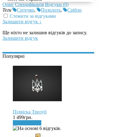
Опис
Специфікація
Відгуки (0)
Теги
Ситечко
,
Позолота
,
Срібло
Стежити за відгуками
Залишити відгук ↓
Ще ніхто не залишив відгуків до запису.
Залишити відгук
Популярні
Підвіска Тризуб
1 499грн.
До кошика