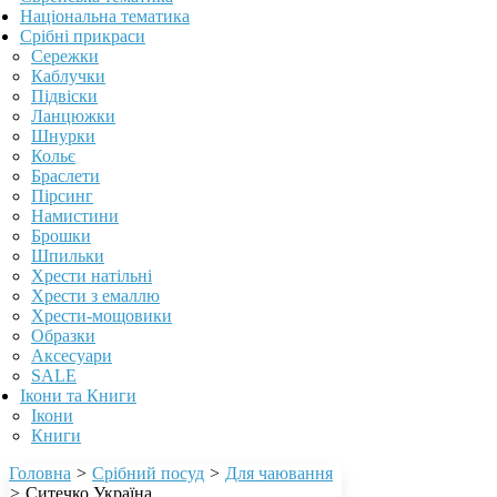
Національна тематика
Срібні прикраси
Сережки
Каблучки
Підвіски
Ланцюжки
Шнурки
Кольє
Браслети
Пірсинг
Намистини
Брошки
Шпильки
Хрести натільні
Хрести з емаллю
Хрести-мощовики
Образки
Аксесуари
SALE
Ікони та Книги
Ікони
Книги
Головна
>
Срібний посуд
>
Для чаювання
>
Ситечко Україна