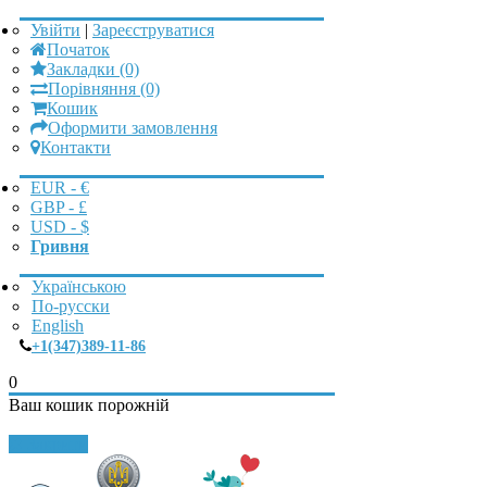
Увійти
|
Зареєструватися
Початок
Закладки (0)
Порівняння (0)
Кошик
Оформити замовлення
Контакти
EUR - €
GBP - £
USD - $
Гривня
Українською
По-русски
English
+1(347)389-11-86
0
Ваш кошик порожній
Закрити