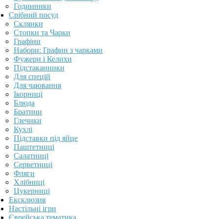
Годинники
Срібний посуд
Склянки
Стопки та Чарки
Графіни
Набори: Графин з чарками
Фужери і Келихи
Підстаканники
Для спецій
Для чаювання
Ікорниці
Блюда
Братини
Глечики
Кухлі
Підставки під яйце
Паштетниці
Салатниці
Серветниці
Фляги
Хлібниці
Цукерниці
Ексклюзив
Настільні ігри
Єврейська тематика