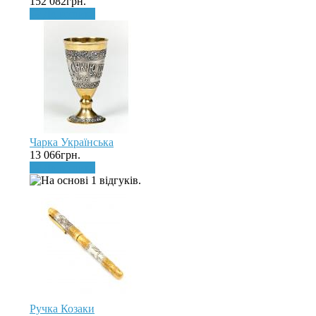
152 082грн.
До кошика
Чарка Українська
13 066грн.
До кошика
Ручка Козаки