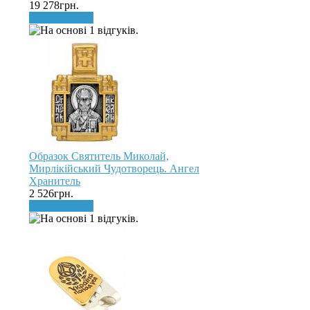
19 278грн.
До кошика
Образок Святитель Миколай,
Мирлікійський Чудотворець. Ангел
Хранитель
2 526грн.
До кошика