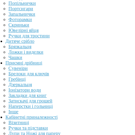
Попільнички
Портсигари
Запальнички
Фоторамки
Скриньки
Ювелірні яйця
Ручки для тростини
Дитяче срібло
Брязкальця
Ложки і виделки
Чашки
Приємні дрібниці
Сувеніри
Брелоки для ключів
Гребінці
Дзеркальця
Іонізатори води
Закладки для книг
Затискачі для грошей
Наперстки і гольниці
Інше
Кабінетні приналежності
Візитниці
Ручки та підставки
Лупи та Ножі для паперу