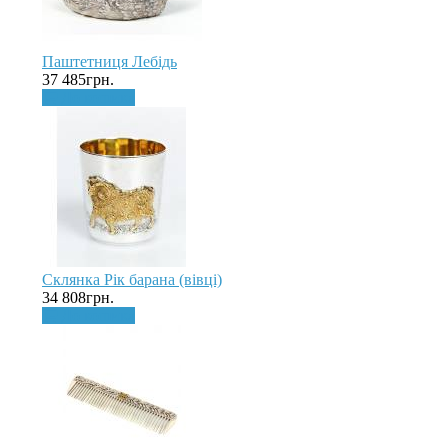
Паштетниця Лебідь
37 485грн.
До кошика
Склянка Рік барана (вівці)
34 808грн.
До кошика