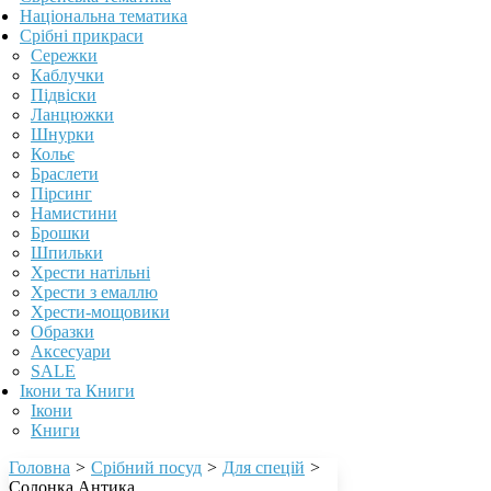
Національна тематика
Срібні прикраси
Сережки
Каблучки
Підвіски
Ланцюжки
Шнурки
Кольє
Браслети
Пірсинг
Намистини
Брошки
Шпильки
Хрести натільні
Хрести з емаллю
Хрести-мощовики
Образки
Аксесуари
SALE
Ікони та Книги
Ікони
Книги
Головна
>
Срібний посуд
>
Для спецій
>
Солонка Антика