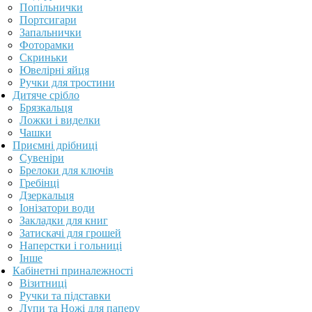
Попільнички
Портсигари
Запальнички
Фоторамки
Скриньки
Ювелірні яйця
Ручки для тростини
Дитяче срібло
Брязкальця
Ложки і виделки
Чашки
Приємні дрібниці
Сувеніри
Брелоки для ключів
Гребінці
Дзеркальця
Іонізатори води
Закладки для книг
Затискачі для грошей
Наперстки і гольниці
Інше
Кабінетні приналежності
Візитниці
Ручки та підставки
Лупи та Ножі для паперу