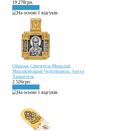
19 278грн.
До кошика
Образок Святитель Миколай,
Мирлікійський Чудотворець. Ангел
Хранитель
2 526грн.
До кошика