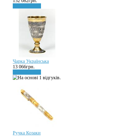
152 082грн.
До кошика
Чарка Українська
13 066грн.
До кошика
Ручка Козаки