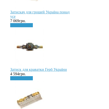
Затискач для грошей Україна понад
усе
7 069грн.
До кошика
Затиск для краватки Герб України
4 594грн.
До кошика