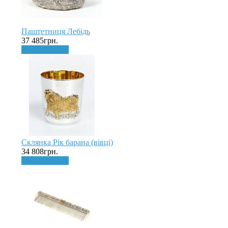
Паштетниця Лебідь
37 485грн.
До кошика
Склянка Рік барана (вівці)
34 808грн.
До кошика