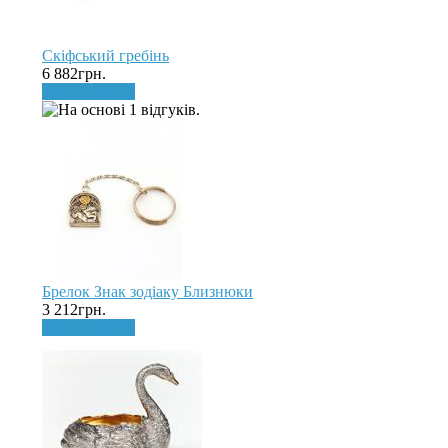
Скіфський гребінь
6 882грн.
До кошика
Брелок Знак зодіаку Близнюки
3 212грн.
До кошика