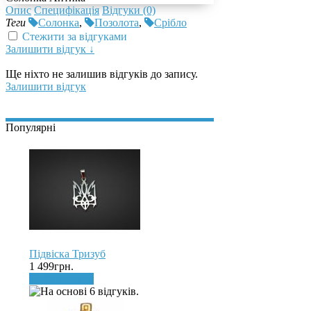
Опис
Специфікація
Відгуки (0)
Теги
Солонка
,
Позолота
,
Срібло
Стежити за відгуками
Залишити відгук ↓
Ще ніхто не залишив відгуків до запису.
Залишити відгук
Популярні
Підвіска Тризуб
1 499грн.
До кошика