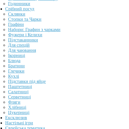
Годинники
Срібний посуд
Склянки
Стопки та Чарки
Графіни
Набори: Графин з чарками
Фужери і Келихи
Підстаканники
Для спецій
Для чаювання
Ікорниці
Блюда
Братини
Глечики
Кухлі
Підставки під яйце
Паштетниці
Салатниці
Серветниці
Фляги
Хлібниці
Цукерниці
Ексклюзив
Настільні ігри
Єврейська тематика