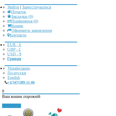
Увійти
|
Зареєструватися
Початок
Закладки (0)
Порівняння (0)
Кошик
Оформити замовлення
Контакти
EUR - €
GBP - £
USD - $
Гривня
Українською
По-русски
English
+1(347)389-11-86
0
Ваш кошик порожній
Закрити