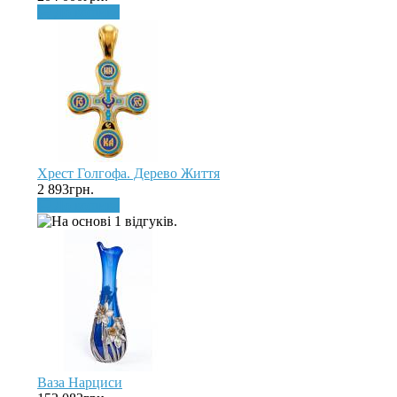
До кошика
Хрест Голгофа. Дерево Життя
2 893грн.
До кошика
Ваза Нарциси