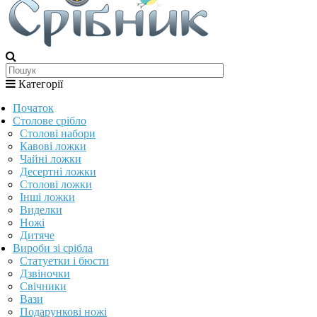
Категорії
Початок
Столове срібло
Столові набори
Кавові ложки
Чайні ложки
Десертні ложки
Столові ложки
Інші ложки
Виделки
Ножі
Дитяче
Вироби зі срібла
Статуетки і бюсти
Дзвіночки
Свічники
Вази
Подарункові ножі