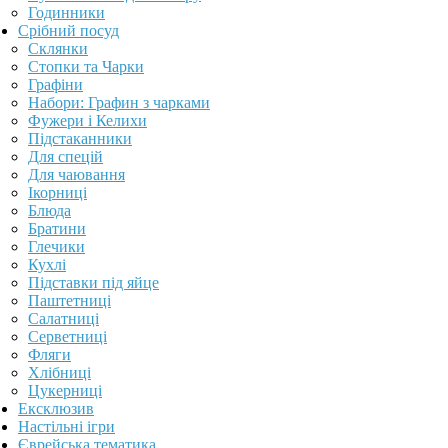
Годинники
Срібний посуд
Склянки
Стопки та Чарки
Графіни
Набори: Графин з чарками
Фужери і Келихи
Підстаканники
Для спецій
Для чаювання
Ікорниці
Блюда
Братини
Глечики
Кухлі
Підставки під яйце
Паштетниці
Салатниці
Серветниці
Фляги
Хлібниці
Цукерниці
Ексклюзив
Настільні ігри
Єврейська тематика