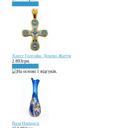
До кошика
Хрест Голгофа. Дерево Життя
2 893грн.
До кошика
Ваза Нарциси