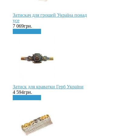
Затискач для грошей Україна понад
усе
7 069грн.
До кошика
Затиск для краватки Герб України
4 594грн.
До кошика