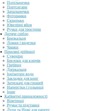
Попільнички
Портсигари
Запальнички
Фоторамки
Скриньки
Ювелірні яйця
Ручки для тростини
Дитяче срібло
Брязкальця
Ложки і виделки
Чашки
Приємні дрібниці
Сувеніри
Брелоки для ключів
Гребінці
Дзеркальця
Іонізатори води
Закладки для книг
Затискачі для грошей
Наперстки і гольниці
Інше
Кабінетні приналежності
Візитниці
Ручки та підставки
Лупи та Ножі для паперу