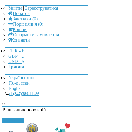
Увійти
|
Зареєструватися
Початок
Закладки (0)
Порівняння (0)
Кошик
Оформити замовлення
Контакти
EUR - €
GBP - £
USD - $
Гривня
Українською
По-русски
English
+1(347)389-11-86
0
Ваш кошик порожній
Закрити