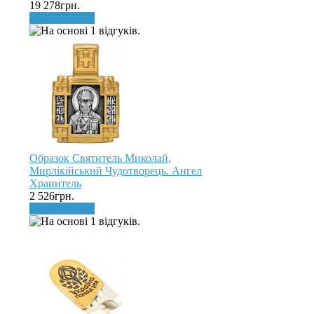
19 278грн.
До кошика
Образок Святитель Миколай,
Мирлікійський Чудотворець. Ангел
Хранитель
2 526грн.
До кошика