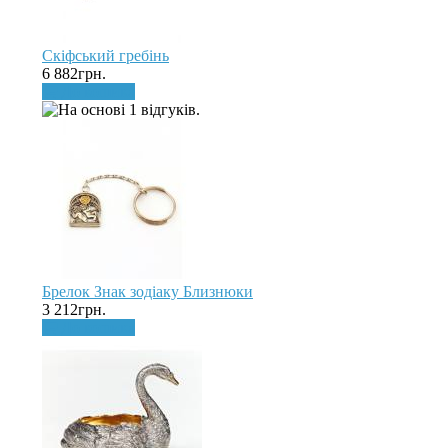
Скіфський гребінь
6 882грн.
До кошика
Брелок Знак зодіаку Близнюки
3 212грн.
До кошика