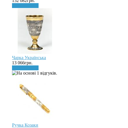
152 082грн.
До кошика
Чарка Українська
13 066грн.
До кошика
Ручка Козаки