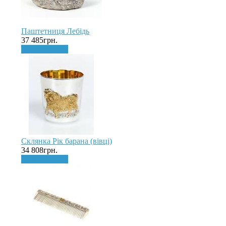
Паштетниця Лебідь
37 485грн.
До кошика
Склянка Рік барана (вівці)
34 808грн.
До кошика