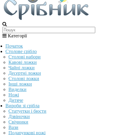
Категорії
Початок
Столове срібло
Столові набори
Кавові ложки
Чайні ложки
Десертні ложки
Столові ложки
Інші ложки
Виделки
Ножі
Дитяче
Вироби зі срібла
Статуетки і бюсти
Дзвіночки
Свічники
Вази
Подарункові ножі