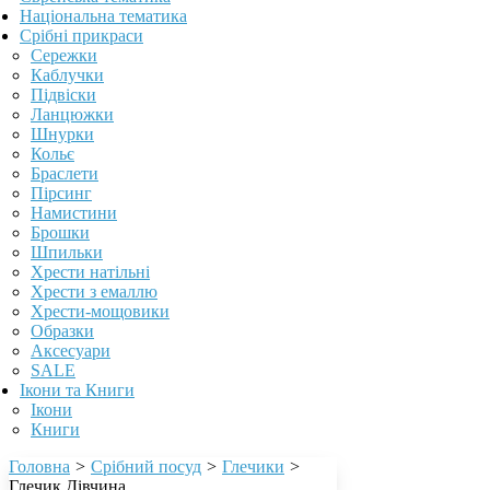
Національна тематика
Срібні прикраси
Сережки
Каблучки
Підвіски
Ланцюжки
Шнурки
Кольє
Браслети
Пірсинг
Намистини
Брошки
Шпильки
Хрести натільні
Хрести з емаллю
Хрести-мощовики
Образки
Аксесуари
SALE
Ікони та Книги
Ікони
Книги
Головна
>
Срібний посуд
>
Глечики
>
Глечик Дівчина