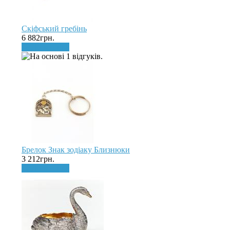
Скіфський гребінь
6 882грн.
До кошика
Брелок Знак зодіаку Близнюки
3 212грн.
До кошика