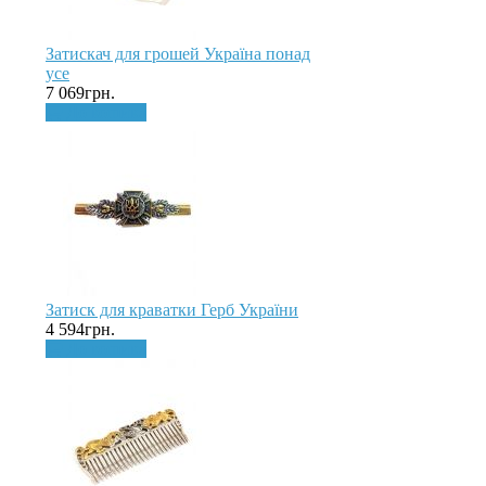
Затискач для грошей Україна понад
усе
7 069грн.
До кошика
Затиск для краватки Герб України
4 594грн.
До кошика