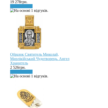
19 278грн.
До кошика
Образок Святитель Миколай,
Мирлікійський Чудотворець. Ангел
Хранитель
2 526грн.
До кошика