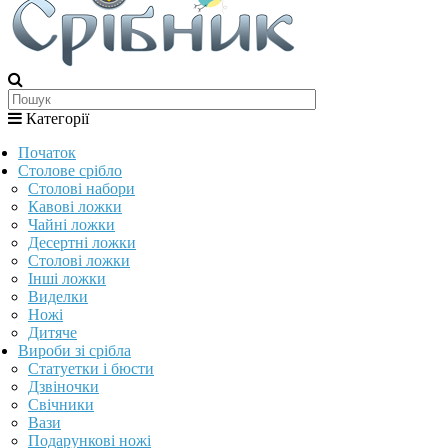
Категорії
Початок
Столове срібло
Столові набори
Кавові ложки
Чайні ложки
Десертні ложки
Столові ложки
Інші ложки
Виделки
Ножі
Дитяче
Вироби зі срібла
Статуетки і бюсти
Дзвіночки
Свічники
Вази
Подарункові ножі