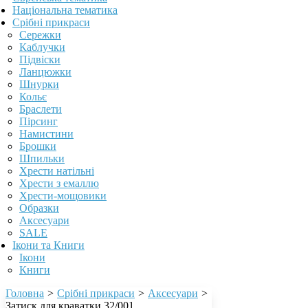
Національна тематика
Срібні прикраси
Сережки
Каблучки
Підвіски
Ланцюжки
Шнурки
Кольє
Браслети
Пірсинг
Намистини
Брошки
Шпильки
Хрести натільні
Хрести з емаллю
Хрести-мощовики
Образки
Аксесуари
SALE
Ікони та Книги
Ікони
Книги
Головна
>
Срібні прикраси
>
Аксесуари
>
Затиск для краватки 32/001