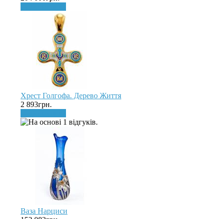
До кошика
Хрест Голгофа. Дерево Життя
2 893грн.
До кошика
Ваза Нарциси