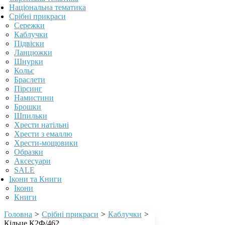
Національна тематика
Срібні прикраси
Сережки
Каблучки
Підвіски
Ланцюжки
Шнурки
Кольє
Браслети
Пірсинг
Намистини
Брошки
Шпильки
Хрести натільні
Хрести з емаллю
Хрести-мощовики
Образки
Аксесуари
SALE
Ікони та Книги
Ікони
Книги
Головна
>
Срібні прикраси
>
Каблучки
>
Кільце К2Ф/462