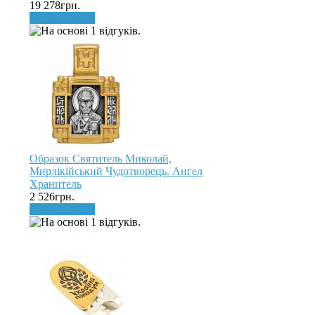
19 278грн.
До кошика
Образок Святитель Миколай,
Мирлікійський Чудотворець. Ангел
Хранитель
2 526грн.
До кошика