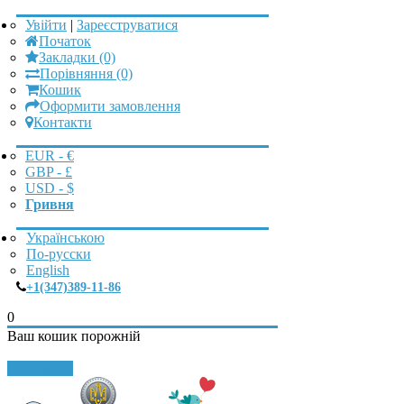
Увійти
|
Зареєструватися
Початок
Закладки (0)
Порівняння (0)
Кошик
Оформити замовлення
Контакти
EUR - €
GBP - £
USD - $
Гривня
Українською
По-русски
English
+1(347)389-11-86
0
Ваш кошик порожній
Закрити