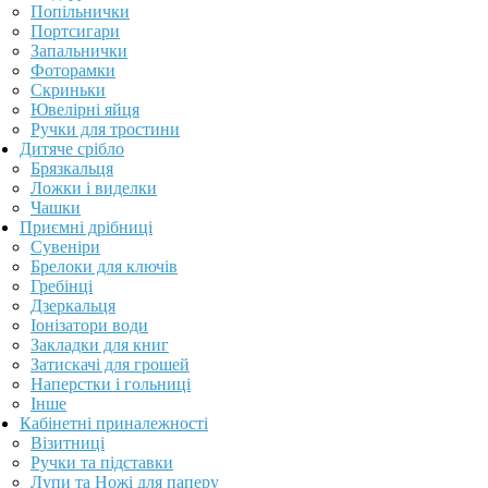
Попільнички
Портсигари
Запальнички
Фоторамки
Скриньки
Ювелірні яйця
Ручки для тростини
Дитяче срібло
Брязкальця
Ложки і виделки
Чашки
Приємні дрібниці
Сувеніри
Брелоки для ключів
Гребінці
Дзеркальця
Іонізатори води
Закладки для книг
Затискачі для грошей
Наперстки і гольниці
Інше
Кабінетні приналежності
Візитниці
Ручки та підставки
Лупи та Ножі для паперу