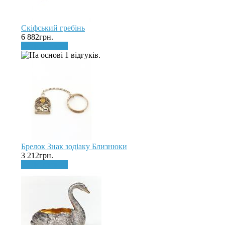
Скіфський гребінь
6 882грн.
До кошика
Брелок Знак зодіаку Близнюки
3 212грн.
До кошика