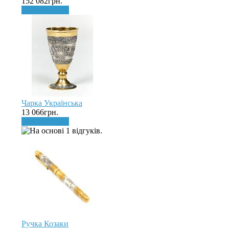
152 082грн.
До кошика
Чарка Українська
13 066грн.
До кошика
Ручка Козаки