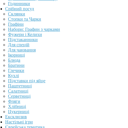
Годинники
Срібний посуд
Склянки
Стопки та Чарки
Графіни
Набори: Графин з чарками
Фужери і Келихи
Підстаканники
Для спецій
Для чаювання
Ікорниці
Блюда
Братини
Глечики
Кухлі
Підставки під яйце
Паштетниці
Салатниці
Серветниці
Фляги
Хлібниці
Цукерниці
Ексклюзив
Настільні ігри
Єврейська тематика