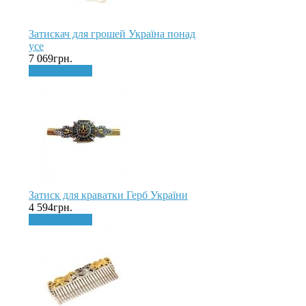
Затискач для грошей Україна понад
усе
7 069грн.
До кошика
Затиск для краватки Герб України
4 594грн.
До кошика