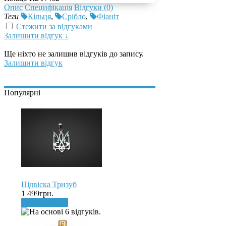
Опис
Специфікація
Відгуки (0)
Теги
Кільця
,
Срібло
,
Фіаніт
Стежити за відгуками
Залишити відгук ↓
Ще ніхто не залишив відгуків до запису.
Залишити відгук
Популярні
Підвіска Тризуб
1 499грн.
До кошика