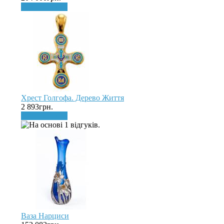
До кошика
Хрест Голгофа. Дерево Життя
2 893грн.
До кошика
Ваза Нарциси