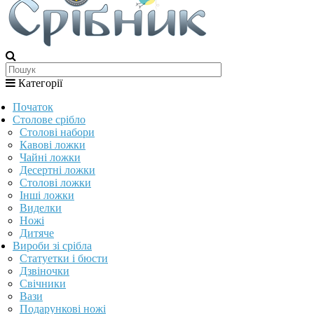
Категорії
Початок
Столове срібло
Столові набори
Кавові ложки
Чайні ложки
Десертні ложки
Столові ложки
Інші ложки
Виделки
Ножі
Дитяче
Вироби зі срібла
Статуетки і бюсти
Дзвіночки
Свічники
Вази
Подарункові ножі