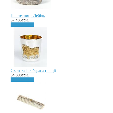
Паштетниця Лебідь
37 485грн.
До кошика
Склянка Рік барана (вівці)
34 808грн.
До кошика