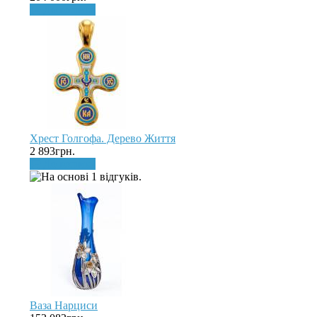
До кошика
Хрест Голгофа. Дерево Життя
2 893грн.
До кошика
Ваза Нарциси