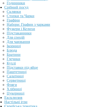
Годинники
Срібний посуд
Склянки
Стопки та Чарки
Графіни
Набори: Графин з чарками
Фужери і Келихи
Підстаканники
Для спецій
Для чаювання
Ікорниці
Блюда
Братини
Глечики
Кухлі
Підставки під яйце
Паштетниці
Салатниці
Серветниці
Фляги
Хлібниці
Цукерниці
Ексклюзив
Настільні ігри
Єврейська тематика