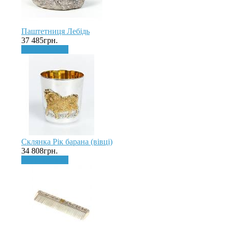
Паштетниця Лебідь
37 485грн.
До кошика
Склянка Рік барана (вівці)
34 808грн.
До кошика