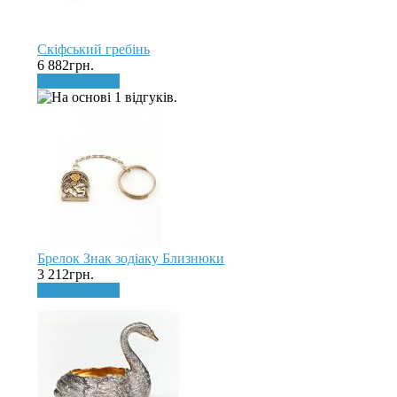
Скіфський гребінь
6 882грн.
До кошика
Брелок Знак зодіаку Близнюки
3 212грн.
До кошика