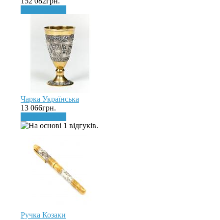
152 082грн.
До кошика
Чарка Українська
13 066грн.
До кошика
Ручка Козаки