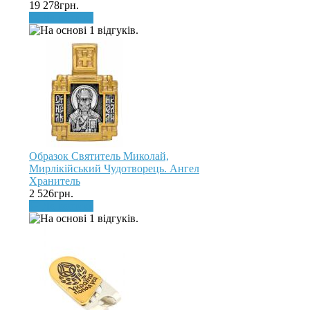
19 278грн.
До кошика
Образок Святитель Миколай,
Мирлікійський Чудотворець. Ангел
Хранитель
2 526грн.
До кошика