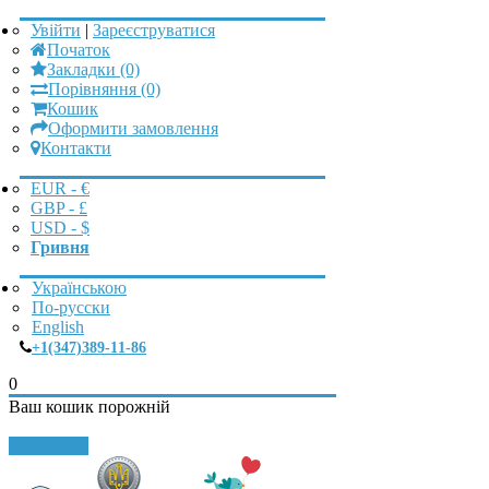
Увійти
|
Зареєструватися
Початок
Закладки (0)
Порівняння (0)
Кошик
Оформити замовлення
Контакти
EUR - €
GBP - £
USD - $
Гривня
Українською
По-русски
English
+1(347)389-11-86
0
Ваш кошик порожній
Закрити