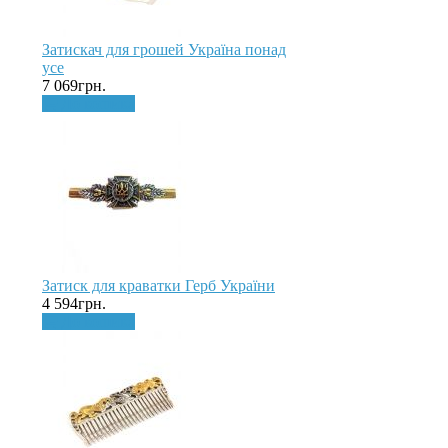
Затискач для грошей Україна понад
усе
7 069грн.
До кошика
Затиск для краватки Герб України
4 594грн.
До кошика