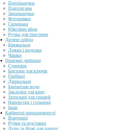
Попільнички
Портсигари
Запальнички
Фоторамки
Скриньки
Ювелірні яйця
Ручки для тростини
Дитяче срібло
Брязкальця
Ложки і виделки
Чашки
Приємні дрібниці
Сувеніри
Брелоки для ключів
Гребінці
Дзеркальця
Іонізатори води
Закладки для книг
Затискачі для грошей
Наперстки і гольниці
Інше
Кабінетні приналежності
Візитниці
Ручки та підставки
Лупи та Ножі для паперу