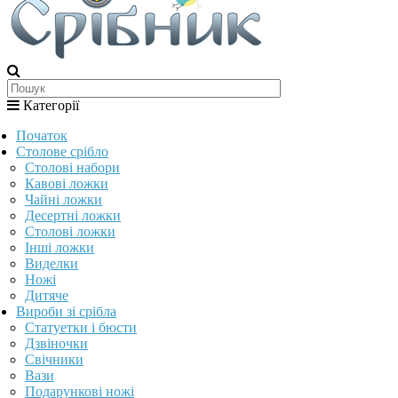
Категорії
Початок
Столове срібло
Столові набори
Кавові ложки
Чайні ложки
Десертні ложки
Столові ложки
Інші ложки
Виделки
Ножі
Дитяче
Вироби зі срібла
Статуетки і бюсти
Дзвіночки
Свічники
Вази
Подарункові ножі