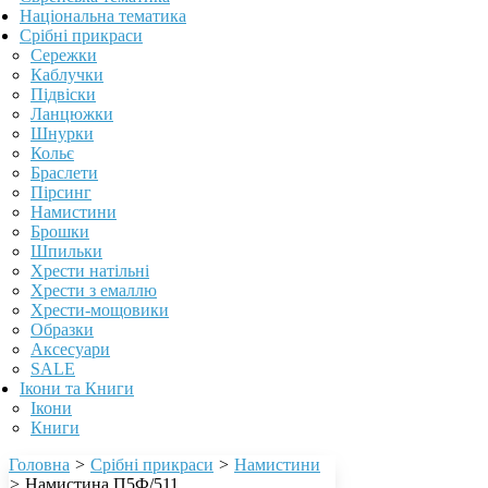
Національна тематика
Срібні прикраси
Сережки
Каблучки
Підвіски
Ланцюжки
Шнурки
Кольє
Браслети
Пірсинг
Намистини
Брошки
Шпильки
Хрести натільні
Хрести з емаллю
Хрести-мощовики
Образки
Аксесуари
SALE
Ікони та Книги
Ікони
Книги
Головна
>
Срібні прикраси
>
Намистини
>
Намистина П5Ф/511