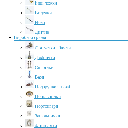
Інші ложки
Виделки
Ножі
Дитяче
Вироби зі срібла
Статуетки і бюсти
Дзвіночки
Свічники
Вази
Подарункові ножі
Попільнички
Портсигари
Запальнички
Фоторамки