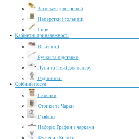
Затискачі для грошей
Наперстки і гольниці
Інше
Кабінетні приналежності
Візитниці
Ручки та підставки
Лупи та Ножі для паперу
Годинники
Срібний посуд
Склянки
Стопки та Чарки
Графіни
Набори: Графин з чарками
Фужери і Келихи