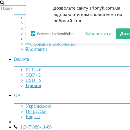
Мій аккаунт
Дозвольте сайту sribnyk.com.ua
відправляти вам сповіщення на
Увійти
|
Зареєструватися
робочий стіл.
Початок
Закладки (0)
Заборонити
Доз
Порівняння (0)
Powered by SendPulse
Кошик
Оформити замовлення
Контакти
Валюта
EUR - €
GBP - £
USD - $
Гривня
UA
Українською
По-русски
English
+1(347)389-11-86