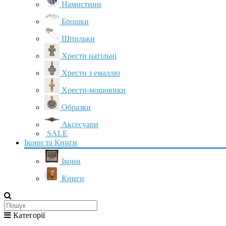
Намистини
Брошки
Шпильки
Хрести натільні
Хрести з емаллю
Хрести-мощовики
Образки
Аксесуари
SALE
Ікони та Книги
Ікони
Книги
Категорії