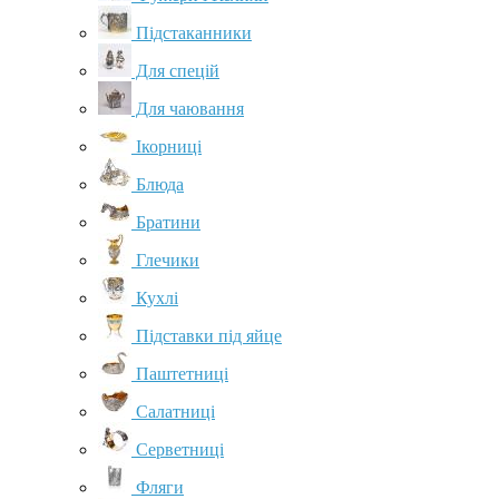
Підстаканники
Для спецій
Для чаювання
Ікорниці
Блюда
Братини
Глечики
Кухлі
Підставки під яйце
Паштетниці
Салатниці
Серветниці
Фляги