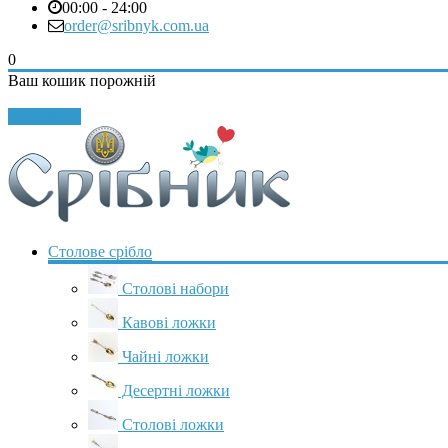
00:00 - 24:00
order@sribnyk.com.ua
0
Ваш кошик порожній
Закрити
Столове срібло
Столові набори
Кавові ложки
Чайні ложки
Десертні ложки
Столові ложки