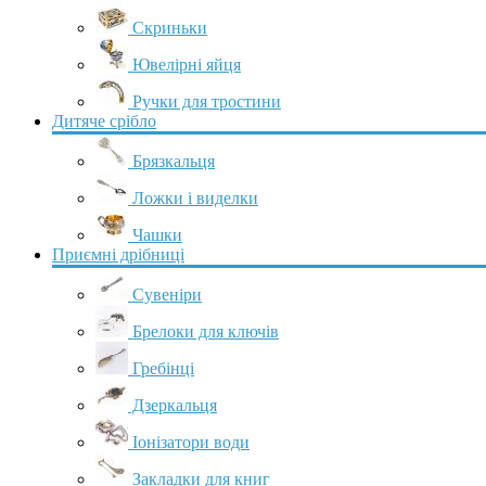
Скриньки
Ювелірні яйця
Ручки для тростини
Дитяче срібло
Брязкальця
Ложки і виделки
Чашки
Приємні дрібниці
Сувеніри
Брелоки для ключів
Гребінці
Дзеркальця
Іонізатори води
Закладки для книг