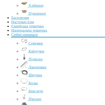
Хлібниці
Цукерниці
Ексклюзив
Настільні ігри
Єврейська тематика
Національна тематика
Срібні прикраси
Сережки
Каблучки
Підвіски
Ланцюжки
Шнурки
Кольє
Браслети
Пірсинг